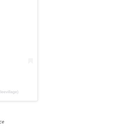
leevillage)
nce