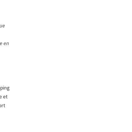
rue
le en
pping
e et
ort