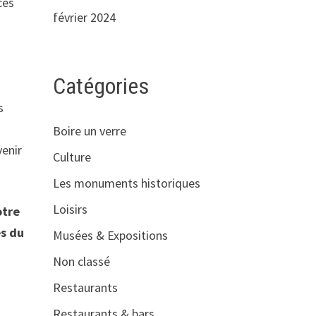
ces
février 2024
Catégories
s
Boire un verre
venir
Culture
Les monuments historiques
Loisirs
otre
s du
Musées & Expositions
Non classé
Restaurants
Restaurants & bars