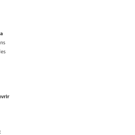
la
ns
des
vrir
t