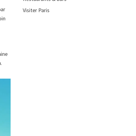
par
Visiter Paris
oin
aine
n.