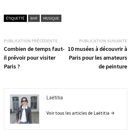
ÉTIQUETTÉ
BAR
MUSIQUE
Navigation
Publication
P
PUBLICATION PRÉCÉDENTE
PUBLICATION SUIVANTE
précédente :
s
Combien de temps faut-
10 musées à découvrir à
de
il prévoir pour visiter
Paris pour les amateurs
l’article
Paris ?
de peinture
Laëtitia
Voir tous les articles de Laëtitia →